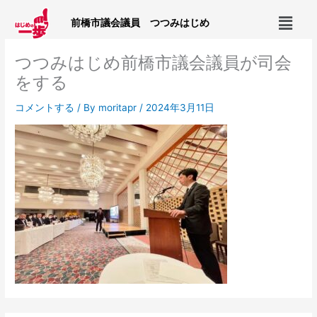
内
メ
容
前橋市議会議員 つつみはじめ
ニ
を
ュ
ス
つつみはじめ前橋市議会議員が司会
ー
キ
をする
ッ
プ
コメントする
/ By
moritapr
/
2024年3月11日