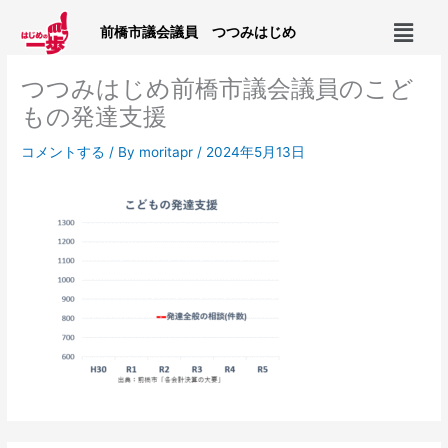
内
メ
容
前橋市議会議員 つつみはじめ
ニ
を
ュ
ス
つつみはじめ前橋市議会議員のこど
ー
キ
もの発達支援
ッ
プ
コメントする
/ By
moritapr
/
2024年5月13日