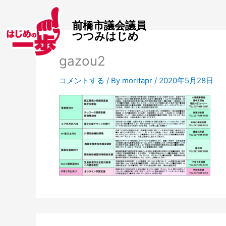
内
容
前橋市議会議員
を
つつみはじめ
ス
キ
gazou2
ッ
プ
コメントする
/ By
moritapr
/
2020年5月28日