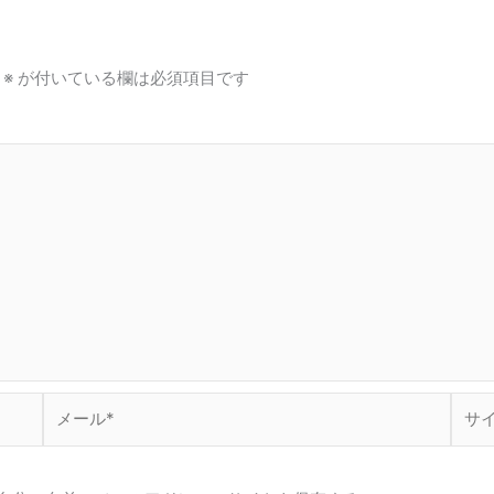
※
が付いている欄は必須項目です
メ
サ
ー
イ
ル
ト
*